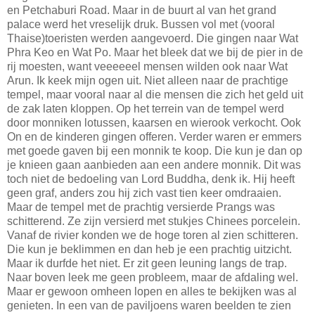
en Petchaburi Road. Maar in de buurt al van het grand
palace werd het vreselijk druk. Bussen vol met (vooral
Thaise)toeristen werden aangevoerd. Die gingen naar Wat
Phra Keo en Wat Po. Maar het bleek dat we bij de pier in de
rij moesten, want veeeeeel mensen wilden ook naar Wat
Arun. Ik keek mijn ogen uit. Niet alleen naar de prachtige
tempel, maar vooral naar al die mensen die zich het geld uit
de zak laten kloppen. Op het terrein van de tempel werd
door monniken lotussen, kaarsen en wierook verkocht. Ook
On en de kinderen gingen offeren. Verder waren er emmers
met goede gaven bij een monnik te koop. Die kun je dan op
je knieen gaan aanbieden aan een andere monnik. Dit was
toch niet de bedoeling van Lord Buddha, denk ik. Hij heeft
geen graf, anders zou hij zich vast tien keer omdraaien.
Maar de tempel met de prachtig versierde Prangs was
schitterend. Ze zijn versierd met stukjes Chinees porcelein.
Vanaf de rivier konden we de hoge toren al zien schitteren.
Die kun je beklimmen en dan heb je een prachtig uitzicht.
Maar ik durfde het niet. Er zit geen leuning langs de trap.
Naar boven leek me geen probleem, maar de afdaling wel.
Maar er gewoon omheen lopen en alles te bekijken was al
genieten. In een van de paviljoens waren beelden te zien