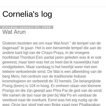
Cornelia's log
dinsdag, januari 01, 2008
Wat Arun
Gisteren besloten we om naar Wat Arun " de tempel van de
dageraad" te gaan. Het is een beroemde tempel die aan de
andere kant ligt van de Chayo Praya, in de vroegere
hoofdstad Thonburi.Een aantal jaren geleden was ik er ook
geweest, maar toen was het zo heet dat ik nauwelijks had
rondgekeken. Maar vandaag is het heerlijk weer met een
lekkere verkoelende wind. De Wat is een afbeelding van de
berg Meru, het centrum van de traditionele Indiase
kosmologieen en verbeeldt de 33 hemels. De belangrijkste
Prang (toren) is 104 m hoog. Er omheen staan vier kleinere
Prangs en die zijn gewijd aan Phra Pai de god van de wind.
We namen de taxi naar de pier bij Wat Po en vandaar de
veerboot naar de overkant. Eerst was het erg rustig op de
weg. Onze taxi stoof met een flinke vaart over Phattanakan