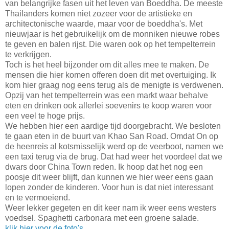
van belangrijke fasen uit het leven van Boeddha. De meeste
Thailanders komen niet zozeer voor de artistieke en
architectonische waarde, maar voor de boeddha's. Met
nieuwjaar is het gebruikelijk om de monniken nieuwe robes
te geven en balen rijst. Die waren ook op het tempelterrein
te verkrijgen.
Toch is het heel bijzonder om dit alles mee te maken. De
mensen die hier komen offeren doen dit met overtuiging. Ik
kom hier graag nog eens terug als de menigte is verdwenen.
Opzij van het tempelterrein was een markt waar behalve
eten en drinken ook allerlei soevenirs te koop waren voor
een veel te hoge prijs.
We hebben hier een aardige tijd doorgebracht. We besloten
te gaan eten in de buurt van Khao San Road. Omdat On op
de heenreis al kotsmisselijk werd op de veerboot, namen we
een taxi terug via de brug. Dat had weer het voordeel dat we
dwars door China Town reden. Ik hoop dat het nog een
poosje dit weer blijft, dan kunnen we hier weer eens gaan
lopen zonder de kinderen. Voor hun is dat niet interessant
en te vermoeiend.
Weer lekker gegeten en dit keer nam ik weer eens westers
voedsel. Spaghetti carbonara met een groene salade.
klik hier voor de foto's