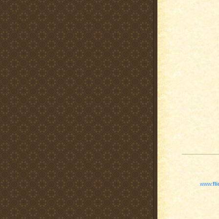
www.
fl