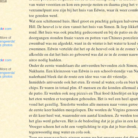
tival
van water voorzien en kon een poosje rusten en daarna ging het v
verzamelpunt zou zijn bij het huis van Edwin, waar ik weer comfo
toe gereden werd.
Wat een schitterend huis. Heel groot en prachtig gelegen halverw
Hill. De heuvel is te zien vanuit het huis van Simon. Ik liep likk
ick
r
.com
rond. Het huis was ook prachtig gedecoreerd en bij de patio en de
doorgangen stonden fraaie vazen en potten van Chinees porcelein
More of
engwerda'
zwembad was nu afgedekt, want in de winter is het water te koud 
s photos
zwemmen. Edwin vertelde dat het op de heuvel ook in de zomer '
afkoelde en dat het huis zo gebouwd was dat ze in de zomer nauw
airco nodig hadden.
ick
r
.com
Onder de eerste wandelaars die arriveerden bevonden zich Simon
More of
Nakharin. Een kleinzoon van Edwin is een schoolvriendje van N
engwerda'
naderhand bleek dat de route een idee was van dit vriendje.
s photos
Inmiddels arriveerde ook het eten. Er stond al water, cola en bier 
chips. Er waren in totaal plm. 45 mensen en die konden allemaal
de patio. Er werden ook nog pizza's en Thai food (kleefrijst en ki
het eten werden er toespraken gehouden. Het is wel een heel aparte
vond het gezellig. Tenslotte werden alle mensen naar voren gero
de eerste keer hadden meegelopen. Die worden de Virgins genoe
er dit keer heel wat, waaronder een aantal kinderen. Ze werden t
het glas werd geheven. Het is de bedoeling dat je je glas in een ke
Vroeger scheen het echt een verplichting te zijn dat je bier dronk
tegenwoordig mag water en cola ook.
Toen we weer naar huis gingen waren we het erover eens dat dit e