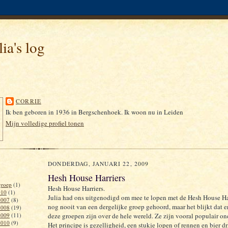
ia's log
CORRIE
Ik ben geboren in 1936 in Bergschenhoek. Ik woon nu in Leiden
Mijn volledige profiel tonen
DONDERDAG, JANUARI 22, 2009
Hesh House Harriers
roep
(1)
Hesh House Harriers.
010
(1)
Julia had ons uitgenodigd om mee te lopen met de Hesh House Har
2007
(8)
nog nooit van een dergelijke groep gehoord, maar het blijkt dat e
2008
(19)
2009
(11)
deze groepen zijn over de hele wereld. Ze zijn vooral populair on
2010
(9)
Het principe is gezelligheid, een stukje lopen of rennen en bier dr