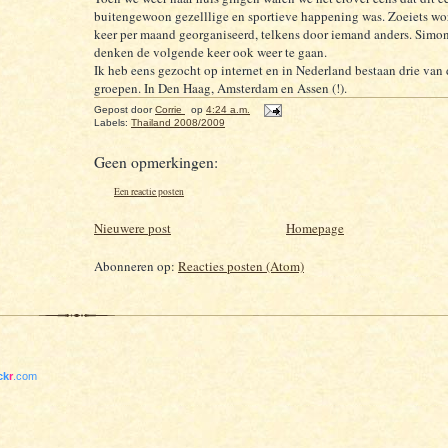
buitengewoon gezelllige en sportieve happening was. Zoeiets wo
keer per maand georganiseerd, telkens door iemand anders. Simo
denken de volgende keer ook weer te gaan.
Ik heb eens gezocht op internet en in Nederland bestaan drie van 
groepen. In Den Haag, Amsterdam en Assen (!).
Gepost door
Corrie
op
4:24 a.m.
Labels:
Thailand 2008/2009
Geen opmerkingen:
Een reactie posten
Nieuwere post
Homepage
Abonneren op:
Reacties posten (Atom)
ick
r
.com