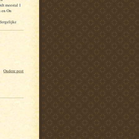
rdt meestal 1
n en On
dergelijke
Oudere post