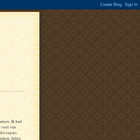
riers. Ik had
r veel van
der expats.
inken. Juliia