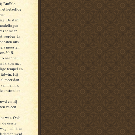
ij Buffalo
 met hetzelfde
het
g. De start
wandelingen.
as er maar
st worden. Ik
 moesten ons
kers moesten
ers 50 B.
to naar het
en ik kon met
dige tempel en
s Edwin. Hij
 al meer dan
 van hem is.
ie er stonden,
ouwd en hij
ben ze een
oos was. Ook
 de eerste
weg had ik ze
 Iedereen werd