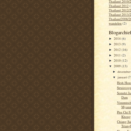
Thailand 2010/
Thailand 2012
(
Thailand 2012/
Thailand 2013/
Thailand2008/2
wandelen
(2)
Blogarchie
2014
(6)
►
2013
(9)
►
2012
(16)
►
2011
(2)
►
2010
(12)
►
2009
(13)
▼
decembe
►
januari
(7
▼
Hesh Hous
Struisvog
Somdet Ja
Dam
Visumtoch
Myanm
Phu Chi F
Khong
Chiang Sa
Triang