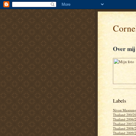
Cornel
Over mij
Labels
Nivon Museumg
Thailand 200/2
Thailand 2006/
Thailand 2007/
Thailand 2008/
Thailand 2009/