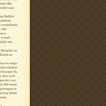
erder. Het
rtabel naar
ege Buffalo
ebaardend
 verschillende
. Het
om te
s avonds
elijks een
, Saengdao en
akharin en
klaar en zakjes
 zitten rondom
p) bezorgd. Na
 sfeer en ik
epen die voor
md. Het waren
oegezongen en
er leeg drinkt.
, maar
en