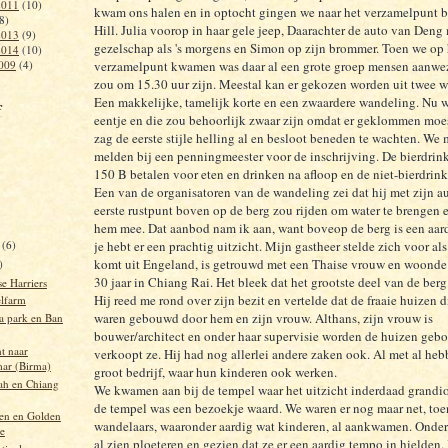
2011
(10)
kwam ons halen en in optocht gingen we naar het verzamelpunt b
8)
Hill. Julia voorop in haar gele jeep, Daarachter de auto van Deng
2013
(9)
gezelschap als 's morgens en Simon op zijn brommer. Toen we op 
2014
(10)
009
(4)
verzamelpunt kwamen was daar al een grote groep mensen aanwezi
zou om 15.30 uur zijn. Meestal kan er gekozen worden uit twee 
Een makkelijke, tamelijk korte en een zwaardere wandeling. Nu w
f
eentje en die zou behoorlijk zwaar zijn omdat er geklommen moe
zag de eerste stijle helling al en besloot beneden te wachten. We
melden bij een penningmeester voor de inschrijving. De bierdrin
150 B betalen voor eten en drinken na afloop en de niet-bierdrink
Een van de organisatoren van de wandeling zei dat hij met zijn au
eerste rustpunt boven op de berg zou rijden om water te brengen 
hem mee. Dat aanbod nam ik aan, want boveop de berg is een aar
r
(6)
je hebt er een prachtig uitzicht. Mijn gastheer stelde zich voor al
komt uit Engeland, is getrouwd met een Thaise vrouw en woonde
)
30 jaar in Chiang Rai. Het bleek dat het grootste deel van de berg
e Harriers
Hij reed me rond over zijn bezit en vertelde dat de fraaie huizen d
elfarm
waren gebouwd door hem en zijn vrouw. Althans, zijn vrouw is
a park en Ban
bouwer/architect en onder haar supervisie worden de huizen geb
t naar
verkoopt ze. Hij had nog allerlei andere zaken ook. Al met al heb
ar (Birma)
groot bedrijf, waar hun kinderen ook werken.
ah en Chiang
We kwamen aan bij de tempel waar het uitzicht inderdaad grandi
de tempel was een bezoekje waard. We waren er nog maar net, toen
en en Golden
wandelaars, waaronder aardig wat kinderen, al aankwamen. Onder
le
al zien ploeteren en gezien dat ze er een aardig tempo in hielden.