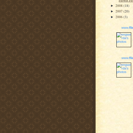
Flower Fes
2008
(18)
►
2007
(20)
►
2006
(3)
►
www.
fl
www.
fl