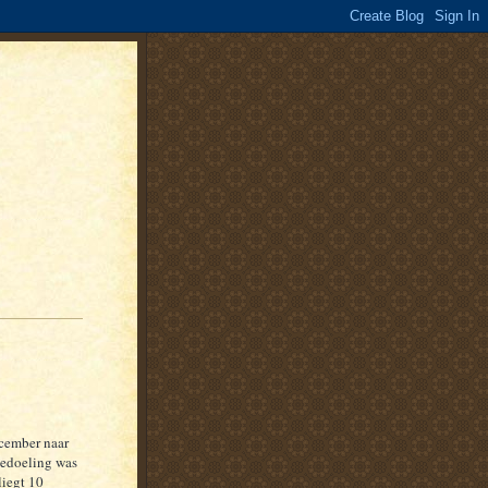
ecember naar
bedoeling was
liegt 10