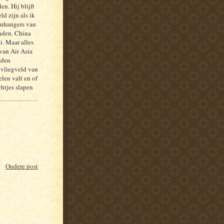
n. Hij blijft
d zijn als ik
anhangers van
anden. China
i. Maar alles
van Air Asia
eden
 vliegveld van
len valt en of
chtjes slapen
Oudere post