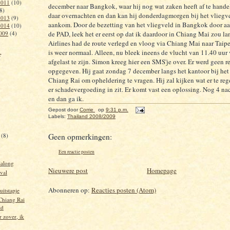
2011
(10)
december naar Bangkok, waar hij nog wat zaken heeft af te handele
8)
daar overnachten en dan kan hij donderdagmorgen bij het vliegvel
2013
(9)
aankom. Door de bezetting van het vliegveld in Bangkok door a
2014
(10)
009
(4)
de PAD, leek het er eerst op dat ik daardoor in Chiang Mai zou l
Airlines had de route verlegd en vloog via Chiang Mai naar Taipe
is weer normaal. Alleen, nu bleek ineens de vlucht van 11.40 uur 
f
afgelast te zijn. Simon kreeg hier een SMS'je over. Er werd geen r
opgegeven. Hij gaat zondag 7 december langs het kantoor bij het
Chiang Rai om opheldering te vragen. Hij zal kijken wat er te rege
er schadevergoeding in zit. Er komt vast een oplossing. Nog 4 na
en dan ga ik.
Gepost door
Corrie
op
9:31 p.m.
Labels:
Thailand 2008/2009
r
(8)
Geen opmerkingen:
Een reactie posten
Salong
Nieuwere post
Homepage
val
Abonneren op:
Reacties posten (Atom)
uitstapje
hiang Rai
ld
r zover, ik