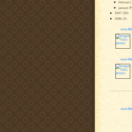
februari
(
►
januari
(9
►
2007
(20)
►
2006
(3)
►
www.
fl
www.
fl
www.
fl