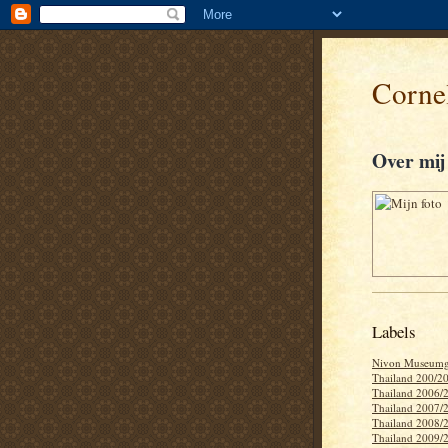
Cornel
Over mij
Labels
Nivon Museumg
Thailand 200/2
Thailand 2006/
Thailand 2007/
Thailand 2008/
Thailand 2009/