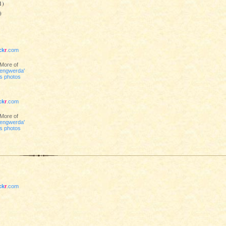
1)
)
ick
r
.com
More of
engwerda'
s photos
ick
r
.com
More of
engwerda'
s photos
ick
r
.com