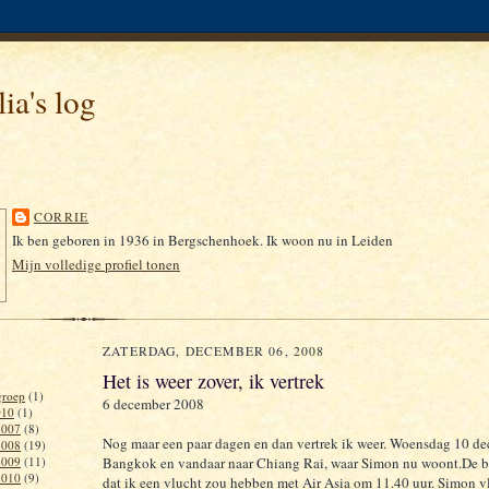
ia's log
CORRIE
Ik ben geboren in 1936 in Bergschenhoek. Ik woon nu in Leiden
Mijn volledige profiel tonen
ZATERDAG, DECEMBER 06, 2008
Het is weer zover, ik vertrek
roep
(1)
6 december 2008
010
(1)
2007
(8)
Nog maar een paar dagen en dan vertrek ik weer. Woensdag 10 d
2008
(19)
2009
(11)
Bangkok en vandaar naar Chiang Rai, waar Simon nu woont.De 
2010
(9)
dat ik een vlucht zou hebben met Air Asia om 11.40 uur. Simon v