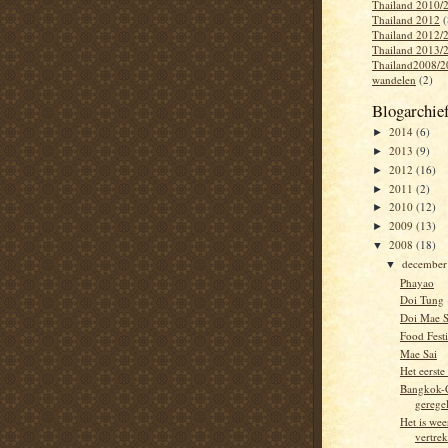
Thailand 2010/
Thailand 2012
(
Thailand 2012/
Thailand 2013/
Thailand2008/2
wandelen
(2)
Blogarchie
2014
(6)
►
2013
(9)
►
2012
(16)
►
2011
(2)
►
2010
(12)
►
2009
(13)
►
2008
(18)
▼
decembe
▼
Phayao
Doi Tung
Doi Mae 
Food Festi
Mae Sai
Het eerste 
Bangkok-C
gerege
Het is wee
vertrek