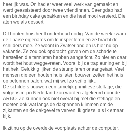
heerlijk was. On had er weer veel werk van gemaakt en
werd geassisteerd door twee vriendinnen. Saengdao had
een birthday cake gebakken en die heel mooi versierd. Die
aten we als dessert.
Dit houten huis heeft onderhoud nodig. Van de week kwam
de Thaise eigenares om te inspecteren en ze bracht de
schilders mee. Ze woont in Zwitserland en is hier nu op
vakantie. Ze zou ook opdracht geven om de schade te
herstellen die termieten hebben aangericht. Zo hier en daar
wordt het hout weggevreten. Vooral bij de trapleuning en bij
het hek. Gelukkig lijken de steunpilaren onaangetast. Veel
mensen die een houten huis laten bouwen zetten het huis
op betonnen palen, wat mij wel zo veilig lijkt.
De schilders bouwen een tamelijk primitieve stellage, die
volgens mij in Nederland zou worden afgekeurd door de
ARBO. Ze kunnen ook niet overal bij met die stellage en
moeten ook wat langs de dakpannen klimmen om de
zijkanten en de dakgevel te verven. Ik griezel als ik ernaar
kijk.
Ik zit nu op de overdekte voorplaats achter de computer.