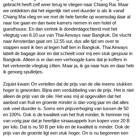
gebracht heeft zelf weer terug te vliegen naar Chiang Rai. Maar
we ontdekten dat het eigenlijk niet veel duurder is als ik vanaf
Chiang Mai vlieg en we met de hele familie op woensdag daar al
naar toe gaan en dan twee kamers nemen in een hotel of
guesthouse. En dan vertrek ik donderdagochtend met het
vliegtuig van 8.10 uur van Thai Airways naar Bangkok. De vlucht
naar Amsterdan gaat om 12.55 uur, dus alle tijd om over te
stappen want ik ben al tegen half tien in Bangkok. Thai Airways
labelt de bagage door en dat scheelt voor mij een stuk gesjouw in
Bangkok. Alleen is er dan een verhoogde kans dat je koffers in
het verkeerde vliegtuig zitten. Maar ja, ik ga naar huis en daar heb
ik genoeg spulletjes.
Zojuist kwam On vertellen dat de prijs van de olie ineens stukken
hoger is geworden. Bijna een verdubbeling van de prijs. Het is niet
alleen de prijs van de olie. Het was mij al opgevallen dat het
aanbod van fruit en groente minder is dan vorig jaar en dat alles
ook veel duurder is. Soms een prijsverhoging van tussen de 50
en 100%. Ook is de kwaliteit van het fruit minder. Ik herinner mij
van vorig jaar dat je heerlijke sinaasappels kon kopen voor 20 B
per kilo. Dat is nu 50 B per kilo en de kwaliteit is minder. Ook de
prijs van de groente ligt een stuk hoger. On is nu begonnen een