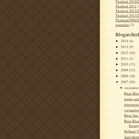
Thailand 2010/
Thailand 2012
(
Thailand 2012/
Thailand 2013/
Thailand2008/2
wandelen
(2)
Blogarchie
2014
(6)
►
2013
(9)
►
2012
(16)
►
2011
(2)
►
2010
(12)
►
2009
(13)
►
2008
(18)
►
2007
(20)
▼
decembe
▼
Khao Khe
laatste sc
dierentuin
verjaarda
Khao San
Baan Kham
Societ
Holland V
Aangeko