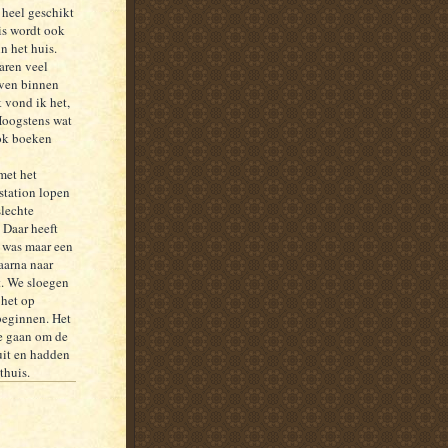
k heel geschikt
is wordt ook
n het huis.
aren veel
even binnen
 vond ik het,
 Hoogstens wat
ook boeken
met het
station lopen
slechte
 Daar heeft
 was maar een
aarna naar
t. We sloegen
 het op
beginnen. Het
te gaan om de
uit en hadden
thuis.