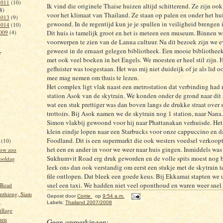
2011
(10)
Ik vind die originele Thaise huizen altijd schitterend. Ze zijn oo
8)
voor het klimaat van Thailand. Ze staan op palen en onder het hu
2013
(9)
gewoond. In de regentijd kun je je spullen in veiligheid brengen i
2014
(10)
009
(4)
Dit huis is tamelijk groot en het is meteen een museum. Binnen w
voorwerpen te zien van de Lanna cultuur. Na dit bezoek zijn we 
geweest in de ernaast gelegen bibliotheek. Een mooie bibliotheek
f
met ook veel boeken in het Engels. We moesten er heel stil zijn.
gefluister was toegestaan. Het was mij niet duideijk of je als lid 
mee mag nemen om thuis te lezen.
Het complex ligt vlak naast een metrostation dat verbinding had 
station Asok van de skytrain. We konden onder de grond naar dit 
wat een stuk prettiger was dan boven langs de drukke straat over 
trottoirs. Bij Asok namen we de skytrain nog 1 station, naar Nana.
Simon vlakbij gewoond voor hij naar Phattanakan verhuisde. Het
klein eindje lopen naar een Starbucks voor onze cappuccino en d
Foodland. Dit is een supermarkt die ook westers voedsel verkoop
r
(10)
het een en ander in voor we weer naar huis gingen. Inmiddels was
ow zoo
Sukhumvit Road erg druk geworden en de volle spits moest nog 
hooldag
leek ons dan ook verstandig om eerst een stukje met de skytrain 
file ontlopen. Dat bleek een goede keus. Bij Ekkamai stapten we 
g
snel een taxi. We hadden niet veel oponthoud en waren weer snel 
 Road
thieng, Siam
Gepost door
Corrie
op
9:54 a.m.
y
Labels:
Thailand 2007/2008
illage
men
Geen opmerkingen: