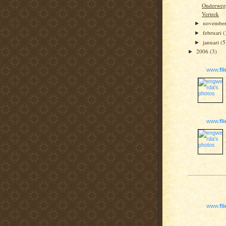
Onderweg
Vertrek
novembe
►
februari
(
►
januari
(5
►
2006
(3)
►
www.
fl
www.
fl
www.
fl