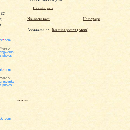
Een reactie posten
r
(2)
Nieuwere post
Homepage
3)
)
Abonneren op:
Reacties posten (Atom)
ick
r
.com
More of
engwerda'
s photos
ick
r
.com
More of
engwerda'
s photos
ick
r
.com