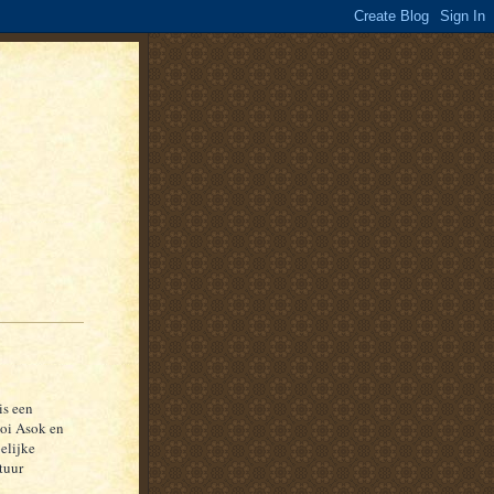
is een
Soi Asok en
elijke
tuur