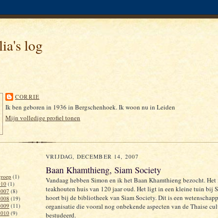
ia's log
CORRIE
Ik ben geboren in 1936 in Bergschenhoek. Ik woon nu in Leiden
Mijn volledige profiel tonen
VRIJDAG, DECEMBER 14, 2007
Baan Khamthieng, Siam Society
roep
(1)
Vandaag hebben Simon en ik het Baan Khamthieng bezocht. Het 
010
(1)
teakhouten huis van 120 jaar oud. Het ligt in een kleine tuin bij 
2007
(8)
hoort bij de bibliotheek van Siam Society. Dit is een wetenschapp
2008
(19)
2009
(11)
organisatie die vooral nog onbekende aspecten van de Thaise cul
2010
(9)
bestudeerd.