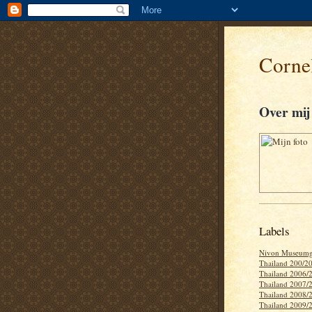
Cornel
Over mij
Labels
Nivon Museumg
Thailand 200/2
Thailand 2006/
Thailand 2007/
Thailand 2008/
Thailand 2009/