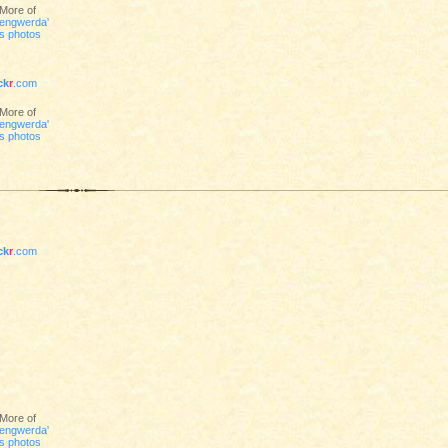
More of
engwerda'
s photos
ick
r
.com
More of
engwerda'
s photos
ick
r
.com
More of
engwerda'
s photos