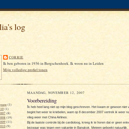
ia's log
CORRIE
Ik ben geboren in 1936 in Bergschenhoek. Ik woon nu in Leiden
Mijn volledige profiel tonen
MAANDAG, NOVEMBER 12, 2007
Voorbereiding
roep
(1)
I
k heb heel lang niet op mijn blog geschreven. Het kwam er gewoon niet 
010
(1)
begint het weer te kriebelen, want op 8 december 2007 vertrek ik weer na
2007
(8)
2008
(19)
vlieg weer met China Airlines.
2009
(11)
Bij de laatste controle bij de cardioloog, kreeg ik te horen dat er geen en
2010
(9)
bezwaar was tegen een vakantie in Bangkok. Meteen geboekt natuurlijk.