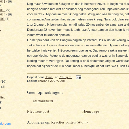
2011
(10)
Nog maar 3 weken en 5 dagen en dan is het weer zover. Ik begin me dus
8)
bezig te houden met wat er allemaal nog moet gebeuren. Inpakken doe i
2013
(9)
2014
(10)
voor vertrek. Mijn visum moet ik nog halen. Vorig jaar was het nog zo, dat 
009
(4)
consulaat in Amsterdam het visum meteen mee kreeg. Nu is ook daar een
1 tot 2 dagen. Ik ben van plan om dinsdag 20 november de aanvraag te 
Donderdag 22 november moet ik toch naar Amsterdam en dan hoop ik mi
f
visum weer te kunnen ophalen.
Op het prikbord van de Bangkokpagina op internet, las ik dat de koning we
ziekenhuis is. Hij was daar opgenomen i.v.m. een attaque. Hij was gefotog
het ziekenhuis verliet. Hij droeg een rose jasje. Dat veroorzaakte metee
op rose kleding. Volgens de moderator van de pagina was er in Bangkok 
kleding meer te verkrijgen. De koning is op 5 december jarig en wordt dan
hopen dat hij zeker de 100 haalt, maar ik betwijfel of dat lukt. We zullen zi
Gepost door
Corrie
op
7:33 p.m.
r
(10)
Labels:
Thailand 2007/2008
r
(2)
Geen opmerkingen:
ding
Een reactie posten
3)
)
Nieuwere post
Homepage
Abonneren op:
Reacties posten (Atom)
ick
r
.com