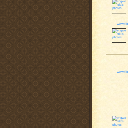
www.
fl
www.
fl