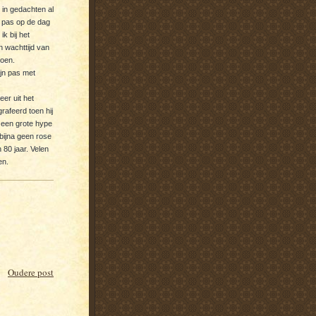
 in gedachten al
k pas op de dag
ik bij het
 wachttijd van
doen.
jn pas met
er uit het
rafeerd toen hij
n een grote hype
bijna geen rose
 80 jaar. Velen
en.
Oudere post