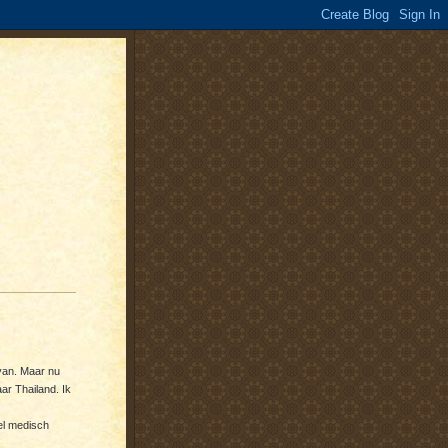
van. Maar nu
ar Thailand. Ik
kel medisch