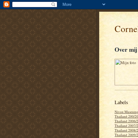
Cornel
Over mij
Labels
Nivon Museumg
Thailand 200/2
Thailand 2006/
Thailand 2007/
Thailand 2008/
Thailand 2009/