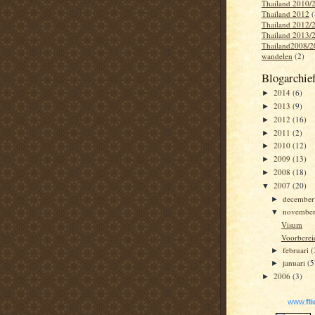
Thailand 2010/
Thailand 2012
(
Thailand 2012/
Thailand 2013/
Thailand2008/2
wandelen
(2)
Blogarchie
2014
(6)
►
2013
(9)
►
2012
(16)
►
2011
(2)
►
2010
(12)
►
2009
(13)
►
2008
(18)
►
2007
(20)
▼
decembe
►
novembe
▼
Visum
Voorberei
februari
(
►
januari
(5
►
2006
(3)
►
www.
fl