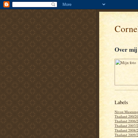
Cornel
Over mij
Labels
Nivon Museumg
Thailand 200/2
Thailand 2006/
Thailand 2007/
Thailand 2008/
Thailand 2009/