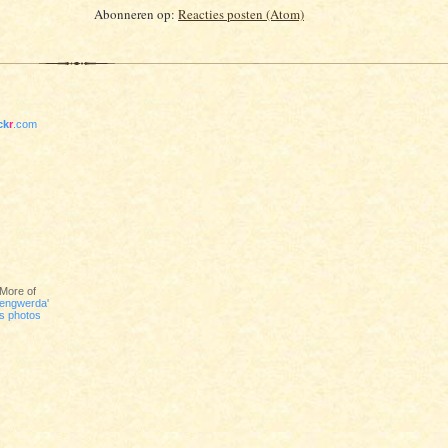
Abonneren op:
Reacties posten (Atom)
ick
r
.com
More of
engwerda'
s photos