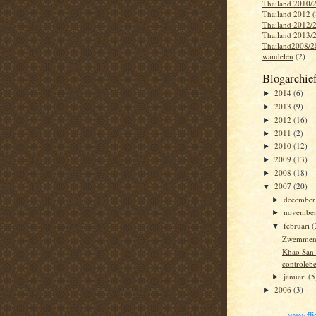
Thailand 2010/
Thailand 2012
(
Thailand 2012/
Thailand 2013/
Thailand2008/2
wandelen
(2)
Blogarchie
2014
(6)
►
2013
(9)
►
2012
(16)
►
2011
(2)
►
2010
(12)
►
2009
(13)
►
2008
(18)
►
2007
(20)
▼
decembe
►
novembe
►
februari
(
▼
Zwemmen 
Khao San
controleb
januari
(5
►
2006
(3)
►
www.
fl