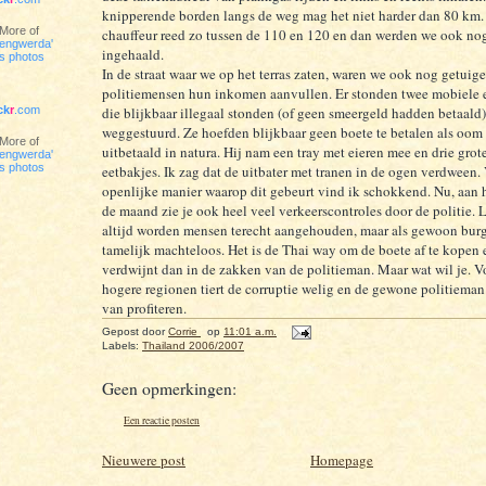
knipperende borden langs de weg mag het niet harder dan 80 km
More of
chauffeur reed zo tussen de 110 en 120 en dan werden we ook no
engwerda'
ingehaald.
s photos
In de straat waar we op het terras zaten, waren we ook nog getuig
politiemensen hun inkomen aanvullen. Er stonden twee mobiele ee
ick
r
.com
die blijkbaar illegaal stonden (of geen smeergeld hadden betaald
weggestuurd. Ze hoefden blijkbaar geen boete te betalen als oom
More of
uitbetaald in natura. Hij nam een tray met eieren mee en drie gro
engwerda'
s photos
eetbakjes. Ik zag dat de uitbater met tranen in de ogen verdween.
openlijke manier waarop dit gebeurt vind ik schokkend. Nu, aan 
de maand zie je ook heel veel verkeerscontroles door de politie. 
altijd worden mensen terecht aangehouden, maar als gewoon burg
tamelijk machteloos. Het is de Thai way om de boete af te kopen 
verdwijnt dan in de zakken van de politieman. Maar wat wil je. V
hogere regionen tiert de corruptie welig en de gewone politieman
van profiteren.
Gepost door
Corrie
op
11:01 a.m.
Labels:
Thailand 2006/2007
Geen opmerkingen:
Een reactie posten
Nieuwere post
Homepage