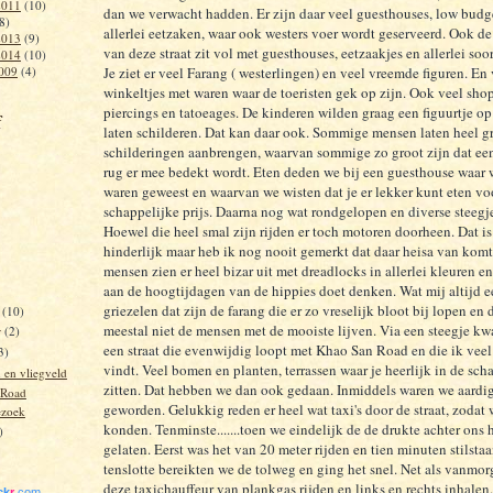
2011
(10)
dan we verwacht hadden. Er zijn daar veel guesthouses, low budg
8)
allerlei eetzaken, waar ook westers voer wordt geserveerd. Ook 
2013
(9)
van deze straat zit vol met guesthouses, eetzaakjes en allerlei soo
2014
(10)
009
(4)
Je ziet er veel Farang ( westerlingen) en veel vreemde figuren. En
winkeltjes met waren waar de toeristen gek op zijn. Ook veel sho
piercings en tatoeages. De kinderen wilden graag een figuurtje o
f
laten schilderen. Dat kan daar ook. Sommige mensen laten heel g
schilderingen aanbrengen, waarvan sommige zo groot zijn dat een
rug er mee bedekt wordt. Eten deden we bij een guesthouse waar w
waren geweest en waarvan we wisten dat je er lekker kunt eten vo
schappelijke prijs. Daarna nog wat rondgelopen en diverse steegj
Hoewel die heel smal zijn rijden er toch motoren doorheen. Dat is
hinderlijk maar heb ik nog nooit gemerkt dat daar heisa van ko
mensen zien er heel bizar uit met dreadlocks in allerlei kleuren e
aan de hoogtijdagen van de hippies doet denken. Wat mij altijd e
griezelen dat zijn de farang die er zo vreselijk bloot bij lopen en 
r
(10)
meestal niet de mensen met de mooiste lijven. Via een steegje k
r
(2)
een straat die evenwijdig loopt met Khao San Road en die ik veel
3)
vindt. Veel bomen en planten, terrassen waar je heerlijk in de sc
en vliegveld
zitten. Dat hebben we dan ook gedaan. Inmiddels waren we aardi
 Road
geworden. Gelukkig reden er heel wat taxi's door de straat, zodat
ezoek
konden. Tenminste.......toen we eindelijk de de drukte achter ons
)
gelaten. Eerst was het van 20 meter rijden en tien minuten stilsta
tenslotte bereikten we de tolweg en ging het snel. Net als vanmo
deze taxichauffeur van plankgas rijden en links en rechts inhalen
ick
r
.com