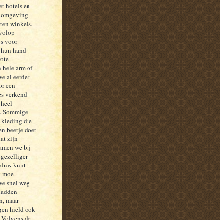
et hotels en
de omgeving
rten winkels.
 volop
ps voor
p hun hand
rote
 hele arm of
e al eerder
or een
es verkend.
 heel
mt. Sommige
n kleding die
en beetje doet
dat zijn
wamen we bij
 gezelliger
haduw kunt
g moe
 we snel weg
 hadden
an, maar
rgen hield ook
. Volgens de