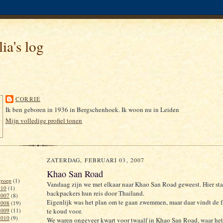
ia's log
CORRIE
Ik ben geboren in 1936 in Bergschenhoek. Ik woon nu in Leiden
Mijn volledige profiel tonen
ZATERDAG, FEBRUARI 03, 2007
Khao San Road
roep
(1)
Vandaag zijn we met elkaar naar Khao San Road geweest. Hier sta
010
(1)
backpackers hun reis door Thailand.
2007
(8)
Eigenlijk was het plan om te gaan zwemmen, maar daar vindt de f
2008
(19)
2009
(11)
te koud voor.
2010
(9)
We waren ongeveer kwart voor twaalf in Khao San Road, waar het