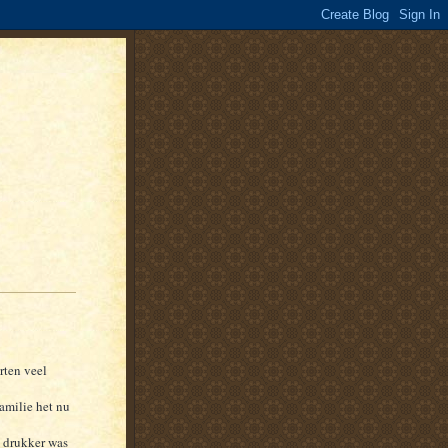
rten veel
amilie het nu
 drukker was