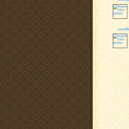
www.
fl