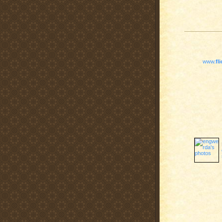
www.
fl