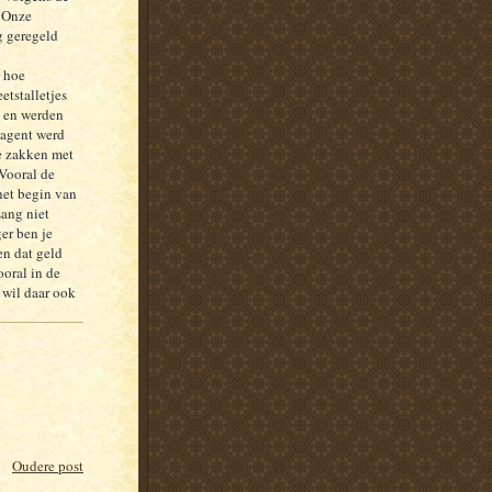
. Onze
g geregeld
e hoe
tstalletjes
) en werden
 agent werd
te zakken met
 Vooral de
het begin van
Lang niet
er ben je
en dat geld
ooral in de
 wil daar ook
Oudere post